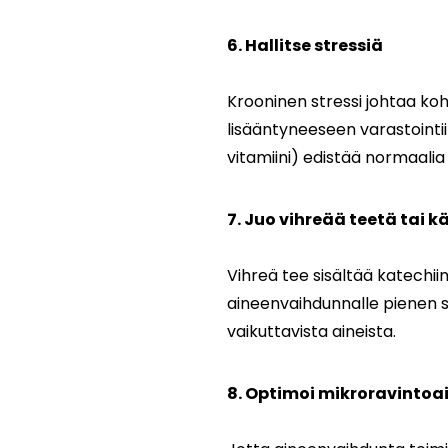
6. Hallitse stressiä
Krooninen stressi johtaa kohon
lisääntyneeseen varastointi
vitamiini) edistää normaalia
7. Juo vihreää teetä tai 
Vihreä tee sisältää katechiin
aineenvaihdunnalle pienen sy
vaikuttavista aineista.
8. Optimoi mikroravintoa