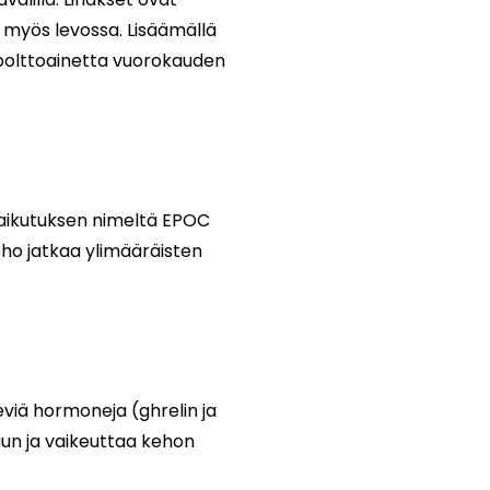
a myös levossa. Lisäämällä
 polttoainetta vuorokauden
 vaikutuksen nimeltä EPOC
eho jatkaa ylimääräisten
leviä hormoneja (ghrelin ja
uun ja vaikeuttaa kehon