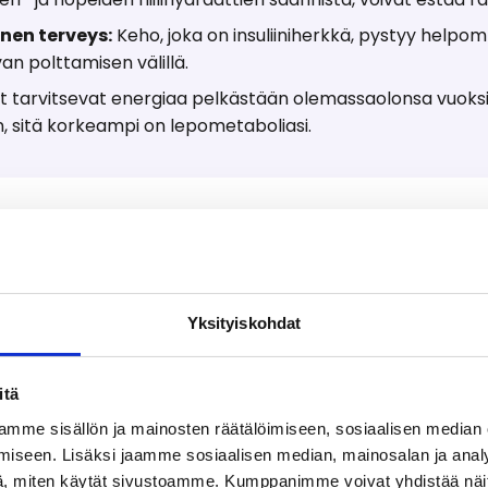
nen terveys:
Keho, joka on insuliiniherkkä, pystyy help
van polttamisen välillä.
t tarvitsevat energiaa pelkästään olemassaolonsa vuok
n, sitä korkeampi on lepometaboliasi.
Yksityiskohdat
vaihduntaa
itä
ta keinoa kehon rasvanpolton tukemiseksi ja aineenvaih
mme sisällön ja mainosten räätälöimiseen, sosiaalisen median
iseen. Lisäksi jaamme sosiaalisen median, mainosalan ja analy
, miten käytät sivustoamme. Kumppanimme voivat yhdistää näitä t