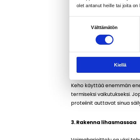
olet antanut heille tai joita o
Kun verensokeri vaihtelee vo
Suostumuksen
käskee kehoa varastoimaan e
Välttämätön
valinta
vakaana luot edellytykset sil
on proteiineja, kuitua ja ter
ylläpitämään normaalia veren
Kiellä
2. Syö riittävästi proteiini
Keho käyttää enemmän energi
termiseksi vaikutukseksi. Jop
proteiinit auttavat sinua sä
3. Rakenna lihasmassaa
Voimaharjoittelu on yksi teh