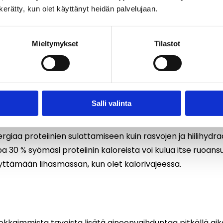
n kerätty, kun olet käyttänyt heidän palvelujaan.
imakkaasti, keho tuottaa enemmän insuliinia. Insuliini on 
nergiaa rasvana ja pysäyttää rasvanpolton väliaikaisest
Mieltymykset
Tilastot
le, että keho voi käyttää rasvaa energialähteenä. Syö tasa
veellistä rasvaa. Kivennäisaine kromi on myös tärkeä tukipi
sokeritasoa, mikä on yksi syy siihen, miksi se on keskein
Salli valinta
a
aa proteiinien sulattamiseen kuin rasvojen ja hiilihydra
a 30 % syömäsi proteiinin kaloreista voi kulua itse ruoansu
ilyttämään lihasmassan, kun olet kalorivajeessa.
okkaimmista tavoista lisätä aineenvaihduntaa pitkällä aika