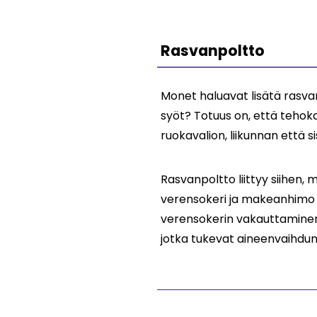
Rasvanpoltto
Monet haluavat lisätä rasvan
syöt? Totuus on, että tehoka
ruokavalion, liikunnan että s
Rasvanpoltto liittyy siihen,
verensokeri ja makeanhimo h
verensokerin vakauttaminen 
jotka tukevat aineenvaihdun