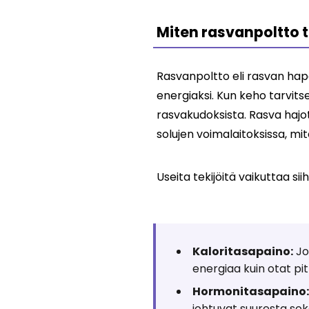
Miten rasvanpoltto 
Rasvanpoltto eli rasvan hap
energiaksi. Kun keho tarvit
rasvakudoksista. Rasva hajote
solujen voimalaitoksissa, mit
Useita tekijöitä vaikuttaa si
Kaloritasapaino:
Jo
energiaa kuin otat pitk
Hormonitasapaino:
johtuvat suuresta sok