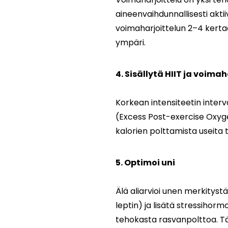
aineenvaihdunnallisesti akti
voimaharjoittelun 2–4 kerta
ympäri.
4. Sisällytä HIIT ja voimah
Korkean intensiteetin interv
(Excess Post-exercise Oxyge
kalorien polttamista useita t
5. Optimoi uni
Älä aliarvioi unen merkitystä
leptin) ja lisätä stressihor
tehokasta rasvanpolttoa. Tä