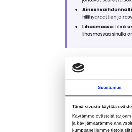
Aineenvaihdunnalli
hiilihydraattien ja ras
Lihasmassa:
Lihakse
lihasmassaa sinulla o
Suostumus
Miten lisätä aineen
Tämä sivusto käyttää eväste
Tässä kahdeksan konkreettis
Käytämme evästeitä tarjoama
ja kävijämäärämme analysoim
1. Vakautaa verensokeri
kumppaneillemme tietoja siitä