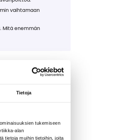
ommin vaihtamaan
si. Mitä enemmän
Tietoja
dunnan lisäämiseksi.
 ominaisuuksien tukemiseen
tiikka-alan
ietoja muihin tietoihin, joita