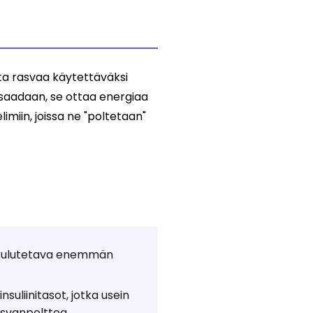
ta rasvaa käytettäväksi
 saadaan, se ottaa energiaa
imiin, joissa ne "poltetaan"
n kulutetava enemmän
nsuliinitasot, jotka usein
asvanpolttoa.