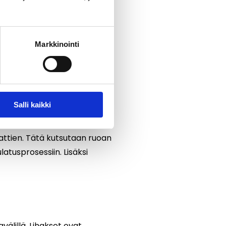
varastointihormooni, joka
i. Pitämällä verensokerin
Markkinointi
painoisia aterioita, joissa
lari tässä. Kromi auttaa
en ainesosa Cravelessissa.
Salli kaikki
attien. Tätä kutsutaan ruoan
latusprosessiin. Lisäksi
välillä. Lihakset ovat