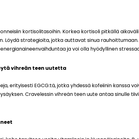
neisiin kortisolitasoihin. Korkea kortisoli pitkällä aikaväli
in. Löydä strategioita, jotka auttavat sinua rauhoittumaa
 energianaineenvaihduntaa ja voi olla hyödyllinen stressaa
käytä vihreän teen uutetta
eja, erityisesti EGCG:tä, jotka yhdessä kofeiinin kanssa vo
säyksen. Cravelessin vihreän teen uute antaa sinulle tii
ineet