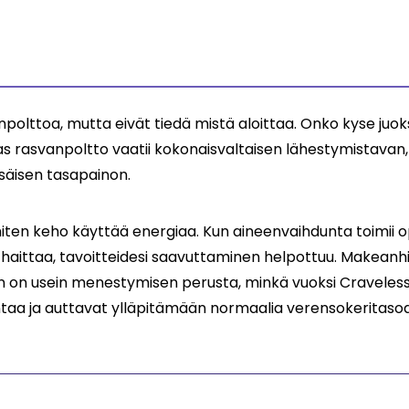
polttoa, mutta eivät tiedä mistä aloittaa. Onko kyse juoksu
s rasvanpoltto vaatii kokonaisvaltaisen lähestymistavan, 
isäisen tasapainon.
 miten keho käyttää energiaa. Kun aineenvaihdunta toimii o
aittaa, tavoitteidesi saavuttaminen helpottuu. Makeanhi
on usein menestymisen perusta, minkä vuoksi Craveless 
taa ja auttavat ylläpitämään normaalia verensokeritasoa