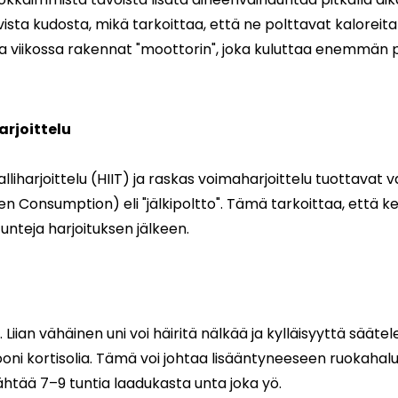
ivista kudosta, mikä tarkoittaa, että ne polttavat kaloreit
a viikossa rakennat "moottorin", joka kuluttaa enemmän
arjoittelu
alliharjoittelu (HIIT) ja raskas voimaharjoittelu tuottavat
n Consumption) eli "jälkipoltto". Tämä tarkoittaa, että k
unteja harjoituksen jälkeen.
. Liian vähäinen uni voi häiritä nälkää ja kylläisyyttä sääte
mooni kortisolia. Tämä voi johtaa lisääntyneeseen ruokahal
htää 7–9 tuntia laadukasta unta joka yö.