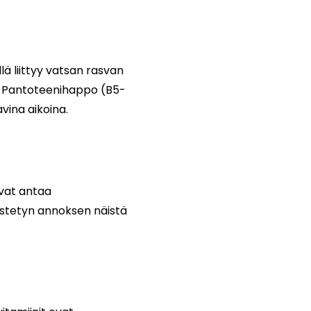
llä liittyy vatsan rasvan
n. Pantoteenihappo (B5-
vina aikoina.
ivat antaa
vistetyn annoksen näistä