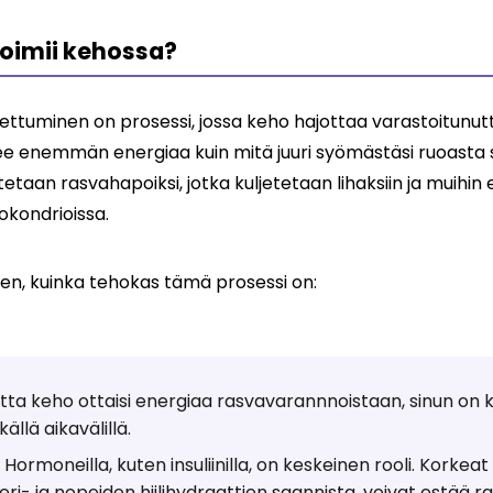
toimii kehossa?
ettuminen on prosessi, jossa keho hajottaa varastoitunut
see enemmän energiaa kuin mitä juuri syömästäsi ruoasta
taan rasvahapoiksi, jotka kuljetetaan lihaksiin ja muihin el
okondrioissa.
ihen, kuinka tehokas tämä prosessi on:
tta keho ottaisi energiaa rasvavarannnoistaan, sinun o
ällä aikavälillä.
Hormoneilla, kuten insuliinilla, on keskeinen rooli. Korkeat i
eri- ja nopeiden hiilihydraattien saannista, voivat estää r