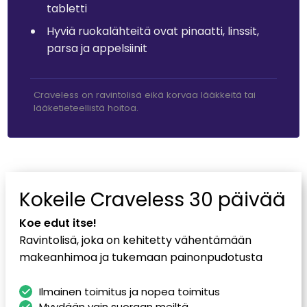
tabletti
Hyviä ruokalähteitä ovat pinaatti, linssit,
parsa ja appelsiinit
Craveless on ravintolisä eikä korvaa lääkkeitä tai
lääketieteellistä hoitoa.
Kokeile Craveless 30 päivää
Koe edut itse!
Ravintolisä, joka on kehitetty vähentämään
makeanhimoa ja tukemaan painonpudotusta
Ilmainen toimitus ja nopea toimitus
Myydään vain suoraan meiltä