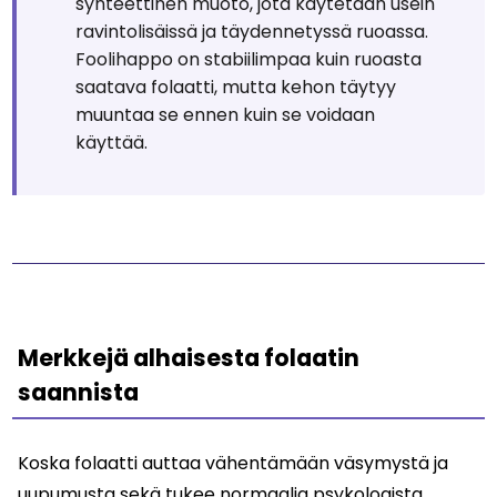
synteettinen muoto, jota käytetään usein
ravintolisäissä ja täydennetyssä ruoassa.
Foolihappo on stabiilimpaa kuin ruoasta
saatava folaatti, mutta kehon täytyy
muuntaa se ennen kuin se voidaan
käyttää.
Merkkejä alhaisesta folaatin
saannista
Koska folaatti auttaa vähentämään väsymystä ja
uupumusta sekä tukee normaalia psykologista