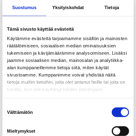
Craveless on suunniteltu auttamaan sinua
Suostumus
Yksityiskohdat
Tietoja
hallitsemaan makeanhimoa ja epäsäännöllistä
syömistä. Miksi se sitten sisältää folaattia?
Tämä sivusto käyttää evästeitä
Vastaus on kokonaisuudessa. Kun muutat
Käytämme evästeitä tarjoamamme sisällön ja mainosten
ruokavaliotasi tai yrität vähentää sokerin saantia,
räätälöimiseen, sosiaalisen median ominaisuuksien
sekä energiataso että henkinen tasapaino ovat
tukemiseen ja kävijämäärämme analysoimiseen. Lisäksi
jaamme sosiaalisen median, mainosalan ja analytiikka-
ratkaisevan tärkeitä. Folaatti edistää:
alan kumppaneillemme tietoja siitä, miten käytät
sivustoamme. Kumppanimme voivat yhdistää näitä
tietoja muihin tietoihin, joita olet antanut heille tai joita on
kerätty, kun olet käyttänyt heidän palvelujaan.
Normaalia psykologista toimintaa:
Tämä auttaa sinua pysymään
Suostumuksen
keskittyneenä ja ylläpitämään
Välttämätön
valinta
motivaatiota.
Väsymyksen vähentämistä:
Monet
Mieltymykset
kokevat makeanhimon ilmaantuvan