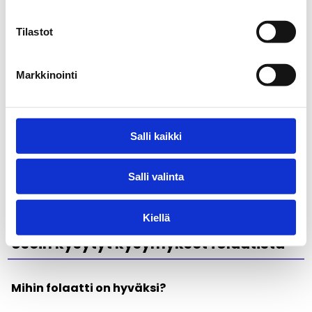
väsyneenä. Tukemalla energiatasoa olet
paremmin varustautunut vastustamaan
Tilastot
houkutuksia.
Normaalia aminohapposynteesiä:
Markkinointi
Tärkeää kehon yleiselle
aineenvaihdunnalle ja toiminnalle.
Salli kaikki
Salli valinta
Kiellä
Usein kysytyt kysymykset folaatista
Mihin folaatti on hyväksi?