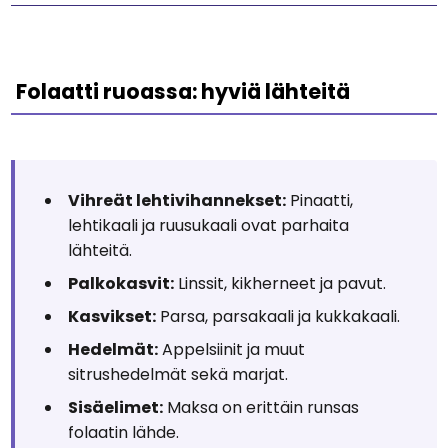
Folaatti ruoassa: hyviä lähteitä
Vihreät lehtivihannekset:
Pinaatti,
lehtikaali ja ruusukaali ovat parhaita
lähteitä.
Palkokasvit:
Linssit, kikherneet ja pavut.
Kasvikset:
Parsa, parsakaali ja kukkakaali.
Hedelmät:
Appelsiinit ja muut
sitrushedelmät sekä marjat.
Sisäelimet:
Maksa on erittäin runsas
folaatin lähde.