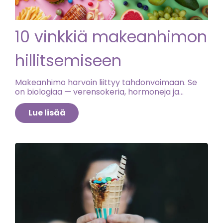
10 vinkkiä makeanhimon
hillitsemiseen
Makeanhimo harvoin liittyy tahdonvoimaan. Se
on biologiaa — verensokeria, hormoneja ja
aivojen signaaleja jotka kuiskivat "tarvitset nyt
jotain makeaa". Ja tuota biologiaa voi oikeasti
Lue lisää
hallita. Tässä kymmenen konkreettista keinoa
makeanhimoon, olipa tavoitteena päästä
makeanhimosta eroon iltaisin, välttää
makeanhimo ruokailun jälkeen tai ymmärtää
mikä auttaa makeanhimoon yleisesti.