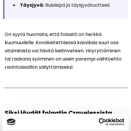
Täysjyvä:
Ruisleipä ja täysjyvätuotteet.
On syytä huomata, että folaatti on herkkä
kuumuudelle. Kovakeitettäessä kasviksia suuri osa
vitamiinista voi hävitä keitinveteen. Höyryttäminen
tai raakana syöminen on usein parempi vaihtoehto
ravintosisällön säilyttämiseksi.
Siksi löydät folaatin Cravelessista