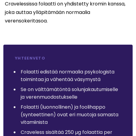
Cravelessissa folaatti on yhdistetty kromin kanssa,
joka auttaa ylläpitämään normaalia
verensokeritasoa.
YHTEENVETO
Folaatti edistää normaalia psykologista
toimintaa ja vähentää väsymystä
Se on välttämätöntä solunjakautumiselle
ja verenmuodostukselle
Folaatti (luonnollinen) ja foolihappo
(synteettinen) ovat eri muotoja samasta
vitamiinista
Craveless sisältää 250 µg folaattia per