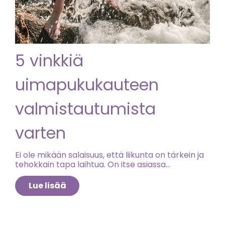
5 vinkkiä
uimapukukauteen
valmistautumista
varten
Ei ole mikään salaisuus, että liikunta on tärkein ja
tehokkain tapa laihtua. On itse asiassa
mahdotonta laihtua terveellä ja tehokkaalla
tavalla ilman minkäänlaista liikuntaa. Liiku viikossa
Lue lisää
mahdollisuuksien mukaan yksi kerta aiempaa
useammin. Tai lisää viikkotreenikalenteriin
useampia treenikertoja – mitä enemmän, sen
parempi. Ota lisäksi treenikerroista kaikki irti. Tee