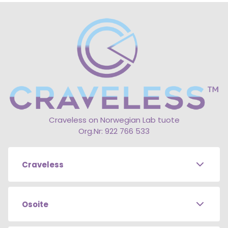
vaikka vielä yksi uusi harjoite. Esimerkiksi
ylimääräinen punnerrus tai vatsarutistus – ja pian
pääsetkin jo nauttimaan tuloksista!
Craveless on Norwegian Lab tuote
Org.Nr: 922 766 533
Craveless
Tietoja Norwegian Labista
Osoite
Sopimusehdot