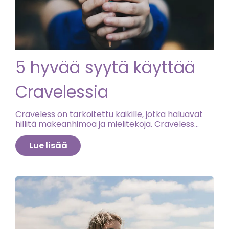
5 hyvää syytä käyttää
Cravelessia
Craveless on tarkoitettu kaikille, jotka haluavat
hillitä makeanhimoa ja mielitekoja. Craveless
sisältää kromia, joka auttaa vakauttamaan
verensokeria – mikä puolestaan johtaa
Lue lisää
makeanhimon vähenemiseen.