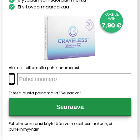
Ei sitovaa määräaikaa
KOKEILE,
VAIN
7,90 €
Aloita kirjoittamalla puhelinnumerosi
Et tee tilausta painamalla “Seuraava”
Seuraava
Puhelinnumeroasi käytetään vain osoitteen hakuun, ei
puhelinmyyntiin.